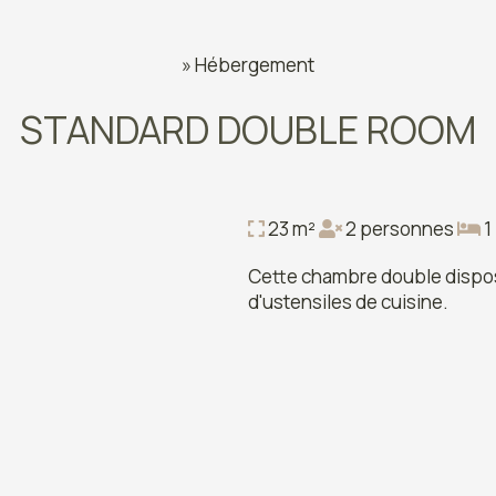
»
Hébergement
STANDARD DOUBLE ROOM
23 m²
2 personnes
1
Cette chambre double dispose
d'ustensiles de cuisine.
 jardin
ville
manger
s
'extérieur
entier situé au rez-de-