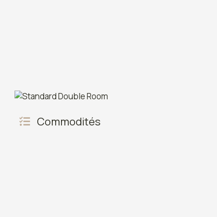
Commodités
Douche
Vue sur le
Climatisation
Vue sur la 
Réfrigérateur
Terrasse
Ustensiles de cuisine
Table à 
Serviettes/draps (frais
Serviette
supplémentaires)
Mobilier d
Armoire ou placard
Logement 
Barbecue
chaussée