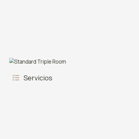
Servicios
Ducha
Vista de 
Aire acondicionado
Terraza
Refrigerador
Toallas
Utensilios de cocina
Mesa de
Toallas/sábanas (cargo adicional)
Mobiliari
Armario o closet
Toda la u
Barbacoa
baja
Vista al jardín
Sofá ca