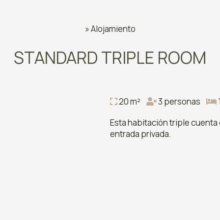
»
Alojamiento
STANDARD TRIPLE ROOM
20 m²
3 personas
Esta habitación triple cuenta
entrada privada.
la ciudad
 comedor
o de exterior
nidad ubicada en la planta
ma