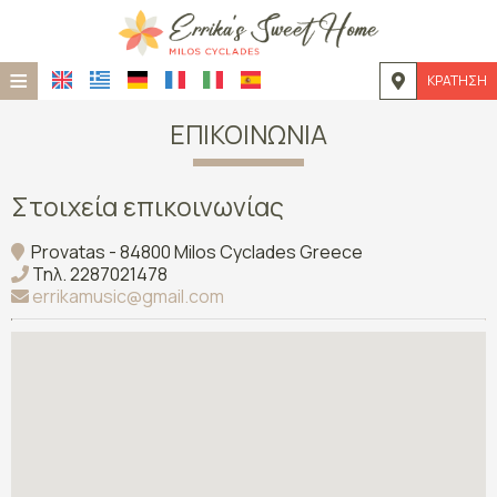
≡
ΚΡΆΤΗΣΗ
ΑΡΧΙΚΉ
ΕΠΙΚΟΙΝΩΝΊΑ
ΤΟΠΟΘΕΣΊΑ
Στοιχεία επικοινωνίας
ΔΙΑΜΟΝΉ
Provatas - 84800 Milos Cyclades Greece
ΠΑΡΟΧΈΣ
Τηλ.
2287021478
errikamusic@gmail.com
ΦΩΤΟΓΡΑΦΊΕΣ
ΖΉΤΗΣΗ
ΕΠΙΚΟΙΝΩΝΊΑ